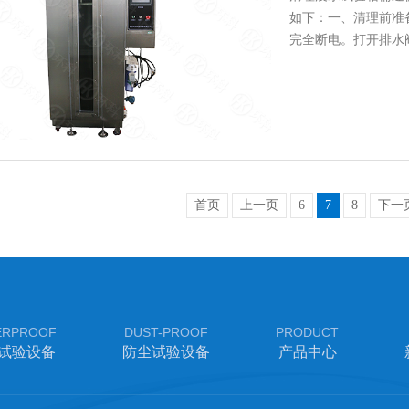
如下：一、清理前准
完全断电。打开排水
蚀部件。…
首页
上一页
6
7
8
下一
ERPROOF
DUST-PROOF
PRODUCT
试验设备
防尘试验设备
产品中心