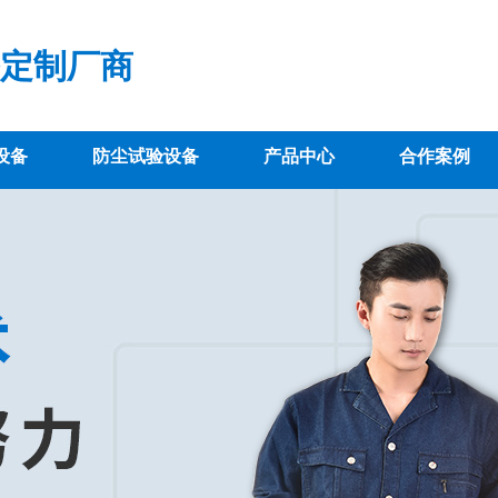
定制厂商
设备
防尘试验设备
产品中心
合作案例