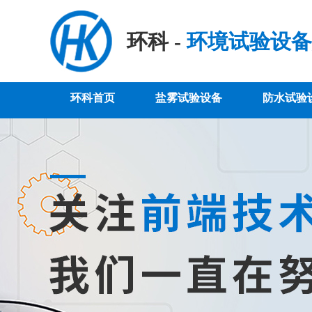
环科 -
环境试验设备
环科首页
盐雾试验设备
防水试验