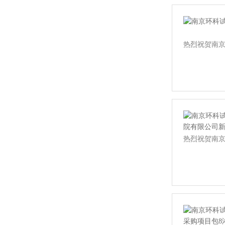
热烈祝贺南京
热烈祝贺南京