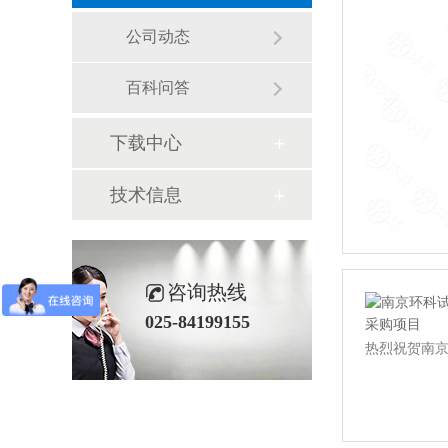
公司动态
百科问答
下载中心
技术信息
咨询热线
025-84199155
热烈祝贺南京