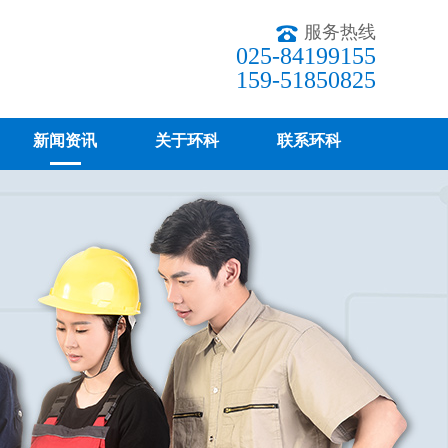
服务热线
025-84199155
159-51850825
新闻资讯
关于环科
联系环科