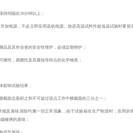
保持间隔在
30分钟以上；
用另加电源，不必立即应用该机电源。放进高温试料作超低温试验时要留
测品及其作业者的安全性维护，必须定期维护；
可燃性，易燃性及高腐蚀等特点的化学物质；
体影响试验结果；
横截面总面积之和不可超过该点工作中横截面的三分之一；
浓烟及臭味清除均属一切正常现象，由于试验箱在生产制造时，应用的
油烟被烤的臭味；
热空气循环；