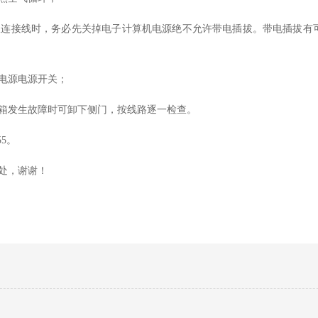
极连接线时，务必先关掉电子计算机电源绝不允许带电插拔。带电插拔有
电源电源开关；
箱发生故障时可卸下侧门，按线路逐一检查。
155。
处，谢谢！